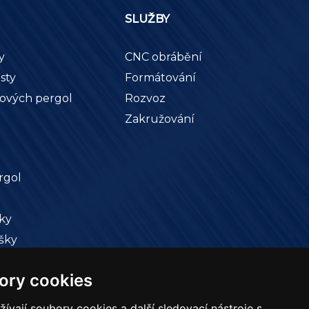
SLUŽBY
y
CNC obrábění
sty
Formátování
kových pergol
Rozvoz
Zakružování
rgol
ky
šky
azénů
ory cookies
vají soubory cookies a další sledovací nástroje s