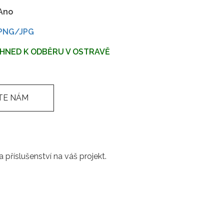
Ano
PNG/JPG
IHNED K ODBĚRU V OSTRAVĚ
TE NÁM
 příslušenství na váš projekt.