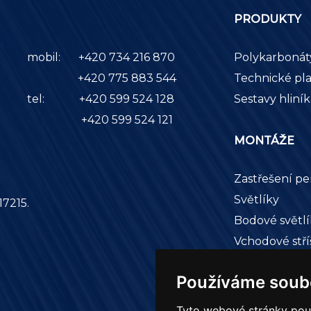
PRODUKTY
mobil:
+420 734 216 870
Polykarbonát
+420 775 883 544
Technické pla
tel:
+420 599 524 128
Sestavy hliní
+420 599 524 121
MONTÁŽE
Zastřešení pe
Světlíky
17215.
Bodové světlí
Vchodové stří
Zastřešení b
Používáme soub
Tyto webové stránky použí