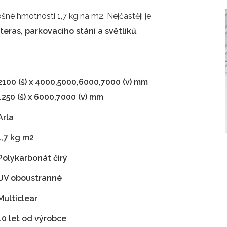
né hmotnosti 1,7 kg na m2. Nejčastěji je
 teras, parkovacího stání a světlíků
.
2100 (š) x 4000,5000,6000,7000 (v) mm
1250 (š) x 6000,7000 (v) mm
Arla
1,7 kg m2
Polykarbonát čirý
UV oboustranné
Multiclear
10 let od výrobce