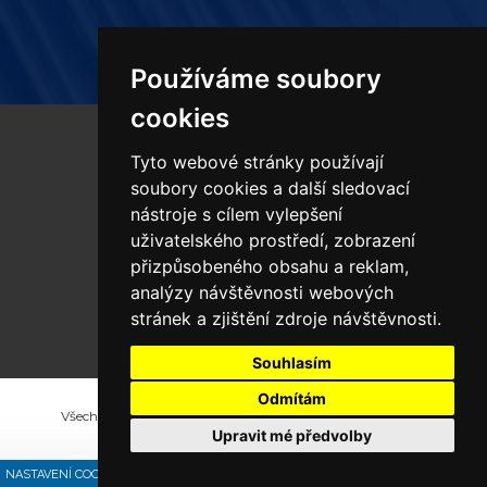
Používáme soubory
cookies
Tyto webové stránky používají
PRODUKTY
soubory cookies a další sledovací
nástroje s cílem vylepšení
uživatelského prostředí, zobrazení
MONTÁŽE
přizpůsobeného obsahu a reklam,
analýzy návštěvnosti webových
SLUŽBY
stránek a zjištění zdroje návštěvnosti.
Souhlasím
Odmítám
Všechna práva vyhrazena Portaflex s.r.o. - Polykarbonáty,
Upravit mé předvolby
Tvorba a provoz webu:
ISSA CZECH
NASTAVENÍ COOKIES