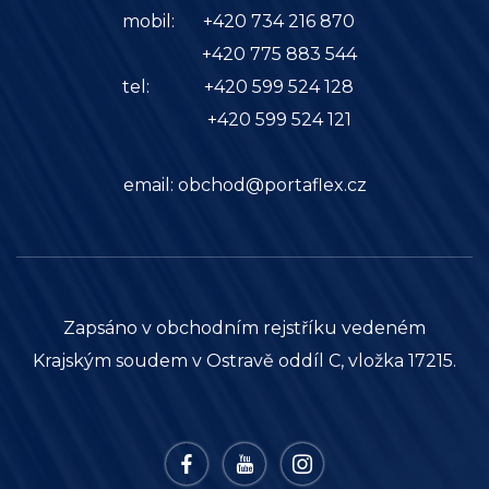
mobil:
+420 734 216 870
+420 775 883 544
tel:
+420 599 524 128
+420 599 524 121
email:
obchod@portaflex.cz
Zapsáno v obchodním rejstříku vedeném
Krajským soudem v Ostravě oddíl C, vložka 17215.