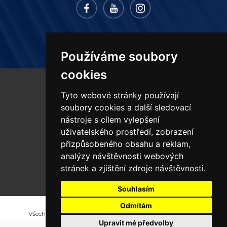
Používáme soubory
cookies
Tyto webové stránky používají
PRODUKTY
soubory cookies a další sledovací
nástroje s cílem vylepšení
uživatelského prostředí, zobrazení
MONTÁŽE
přizpůsobeného obsahu a reklam,
analýzy návštěvnosti webových
SLUŽBY
stránek a zjištění zdroje návštěvnosti.
Souhlasím
Odmítám
Všechna práva vyhrazena Portaflex s.r.o. - Polykarbonáty,
Upravit mé předvolby