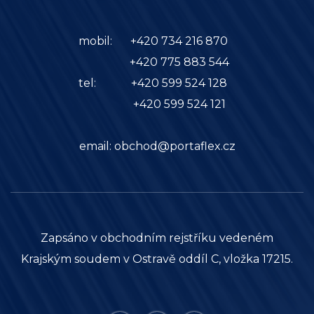
mobil:
+420 734 216 870
+420 775 883 544
tel:
+420 599 524 128
+420 599 524 121
email:
obchod@portaflex.cz
Zapsáno v obchodním rejstříku vedeném
Krajským soudem v Ostravě oddíl C, vložka 17215.