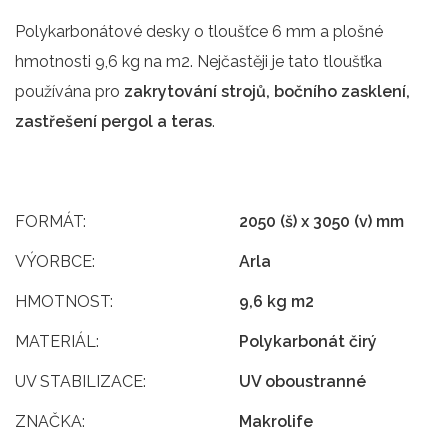
Polykarbonátové desky o tloušťce 6 mm a plošné
hmotnosti 9,6 kg na m2. Nejčastěji je tato tloušťka
používána pro
zakrytování strojů, bočního zasklení,
zastřešení pergol a teras
.
FORMÁT:
2050 (š) x 3050 (v) mm
VÝORBCE:
Arla
HMOTNOST:
9,6 kg m2
MATERIÁL:
Polykarbonát čirý
UV STABILIZACE:
UV oboustranné
ZNAČKA:
Makrolife