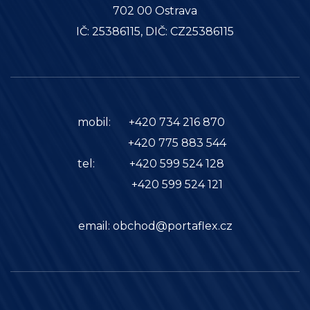
702 00 Ostrava
IČ: 25386115, DIČ: CZ25386115
mobil:
+420 734 216 870
+420 775 883 544
tel:
+420 599 524 128
+420 599 524 121
email:
obchod@portaflex.cz